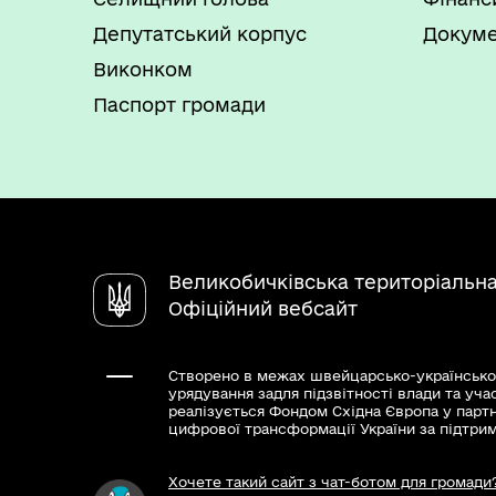
Депутатський корпус
Докуме
Виконком
Паспорт громади
Великобичківська територіальн
Офіційний вебсайт
Створено в межах швейцарсько-українсько
урядування задля підзвітності влади та уча
реалізується Фондом Східна Європа у парт
цифрової трансформації України за підтри
Хочете такий сайт з чат-ботом для громади