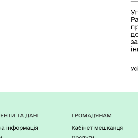
У
Р
п
д
за
ін
Ус
ЕНТИ ТА ДАНІ
ГРОМАДЯНАМ
на інформація
Кабінет мешканця
и
Послуги