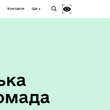
Контакти
Ще
ька
омада