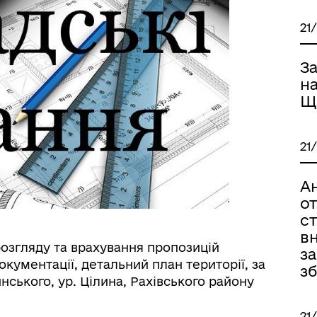
21
З
н
Щ
21
А
о
ст
вн
озгляду та врахування пропозицій
з
окументації, детальний план території, за
з
нського, ур. Цілина, Рахівського району
21