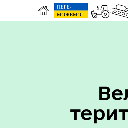
Вак
Туризм
уст
Ве
тери
Бюджет громади