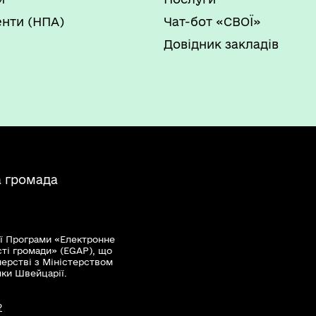
нти (НПА)
Чат-бот «СВОЇ»
Довідник закладів
а громада
ї Програми «Електронне
сті громади» (EGAP), що
нерстві з Міністерством
мки Швейцарії.
?