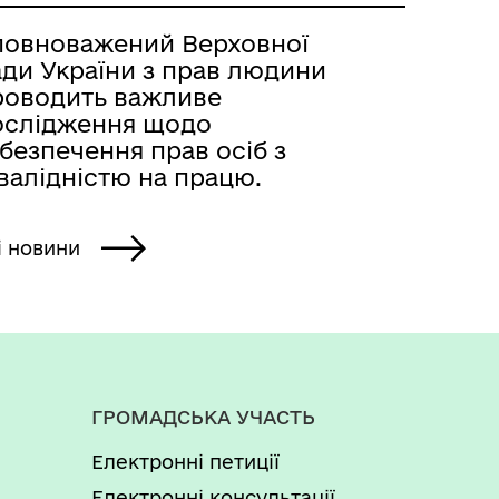
повноважений Верховної
ади України з прав людини
роводить важливе
ослідження щодо
безпечення прав осіб з
валідністю на працю.
і новини
ГРОМАДСЬКА УЧАСТЬ
Електронні петиції
Електронні консультації