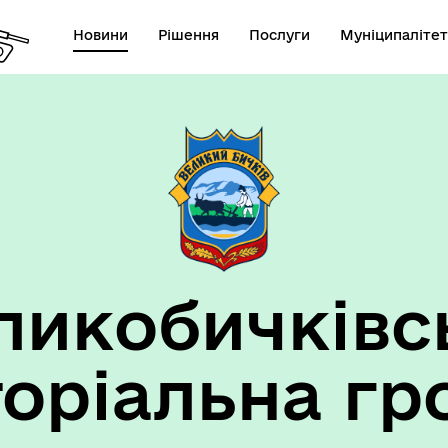
Новини
Рішення
Послуги
Муніципалітет
ансії підприємств та
анов Великобичківської ТГ
ликобичківс
торіальна гр