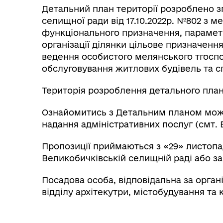
Детальний план території розроблено з
селищної ради від 17.10.2022р. №802 з м
функціонального призначення, парамет
організації ділянки цільове призначенн
ведення особистого мелянського тгоспо
обслуговування житлових будівель та с
Територія розроблення детального плану 
Ознайомитись з Детальним планом мож
надання адміністративних послуг (смт. 
Пропозиції приймаються з «29» листопад
Великобичківській селищній раді або за
Посадова особа, відповідальна за орган
відділу архітекутри, містобудування та