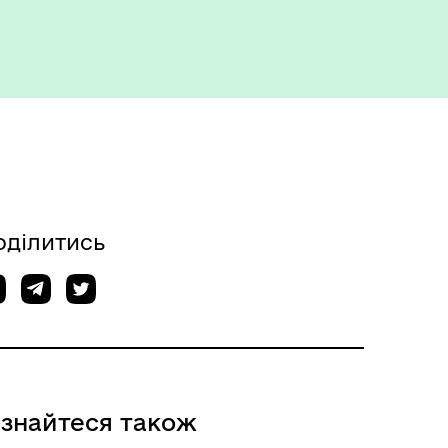
оділитись
ізнайтеся також