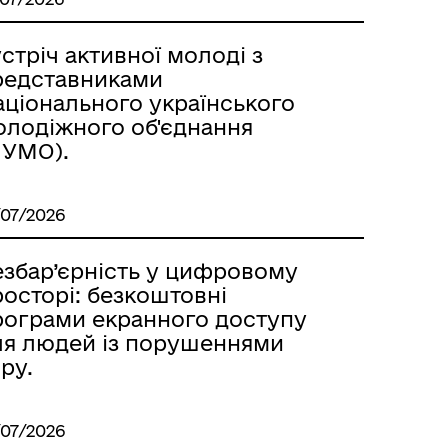
стріч активної молоді з
редставниками
аціонального українського
олодіжного об'єднання
НУМО).
/07/2026
езбар’єрність у цифровому
осторі: безкоштовні
рограми екранного доступу
ля людей із порушеннями
ру.
/07/2026