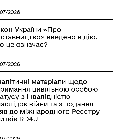
/07/2026
акон України «Про
аставництво» введено в дію.
о це означає?
/07/2026
налітичні матеріали щодо
тримання цивільною особою
атусу з інвалідністю
аслідок війни та з подання
аяв до міжнародного Реєстру
битків RD4U
/07/2026