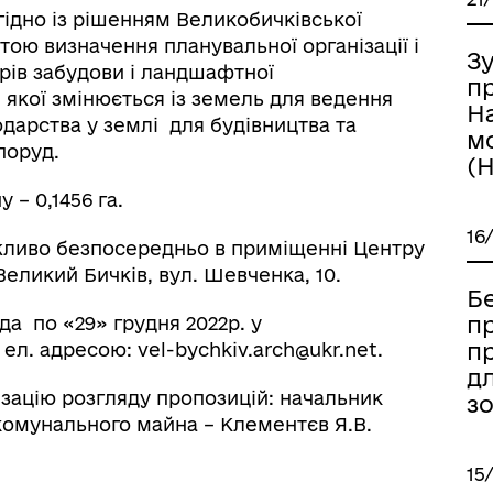
гідно із рішенням Великобичківської
етою визначення планувальної організації і
Зу
рів забудови і ландшафтної
п
я якої змінюється із земель для ведення
Н
дарства у землі для будівництва та
м
поруд.
(
– 0,1456 га.
16
ливо безпосередньо в приміщенні Центру
Великий Бичків, вул. Шевченка, 10.
Б
пр
а по «29» грудня 2022р. у
п
 ел. адресою: vel-bychkiv.arch@ukr.net.
д
ізацію розгляду пропозицій: начальник
зо
 комунального майна – Клементєв Я.В.
15