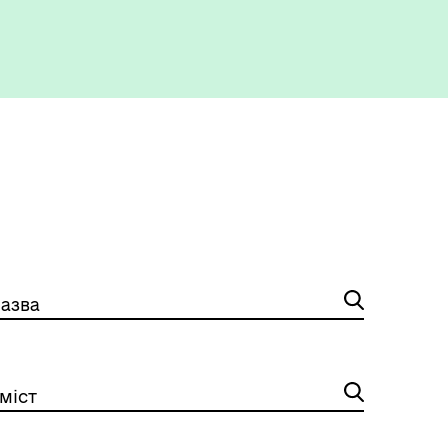
азва
міст