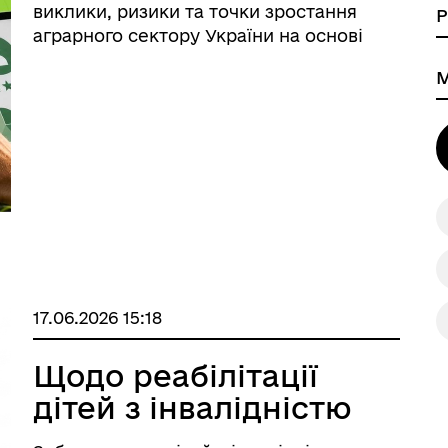
виклики, ризики та точки зростання
аграрного сектору України на основі
прямої думки його учасників,
сформувати об’єктивну аналітичну базу
та сприяти формуванню ефективної
державної аграрної політики. & ...
17.06.2026 15:18
Щодо реабілітації
дітей з інвалідністю