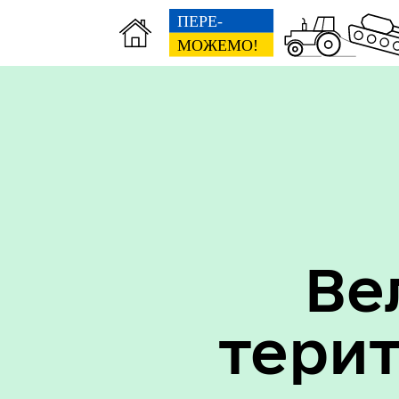
Вак
Туризм
уст
Ве
тери