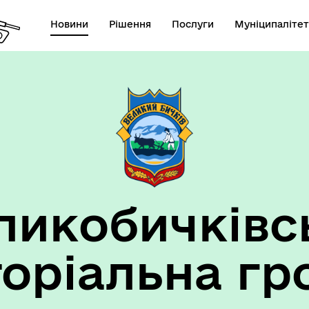
Новини
Рішення
Послуги
Муніципалітет
ансії підприємств та
анов Великобичківської ТГ
ликобичківс
торіальна гр