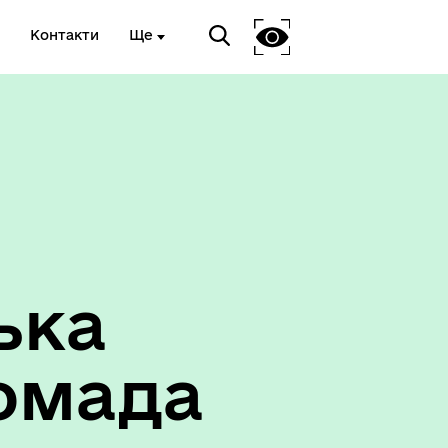
Контакти
Ще
ька
омада