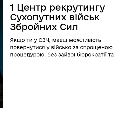
1 Центр рекрутингу
Сухопутних військ
Збройних Сил
України повідомляє!
Якщо ти у СЗЧ, маєш можливість
повернутися у військо за спрощеною
процедурою: без зайвої бюрократії та
біганини. Обирай одну з понад 50
бригад і посаду, де будеш максимально
корисним. Після переведення протягом
6 місяців тебе не можуть перевести в
іншу ...