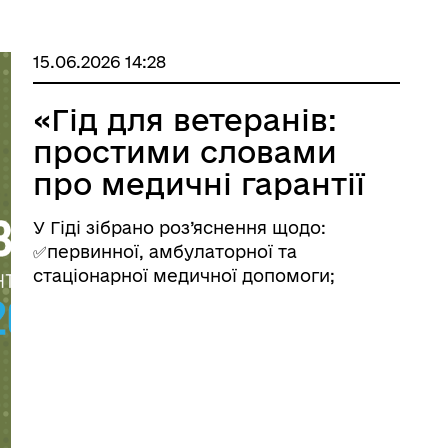
15.06.2026 14:28
«Гід для ветеранів:
простими словами
про медичні гарантії
2026»
У Гіді зібрано роз’яснення щодо:
✅первинної, амбулаторної та
стаціонарної медичної допомоги;
✅лікування травм війни та їх наслідків;
✅реабілітації, зокрема після ампутацій;
✅психологічної та психіатричної
допомоги; ✅стоматологічної допомог ...