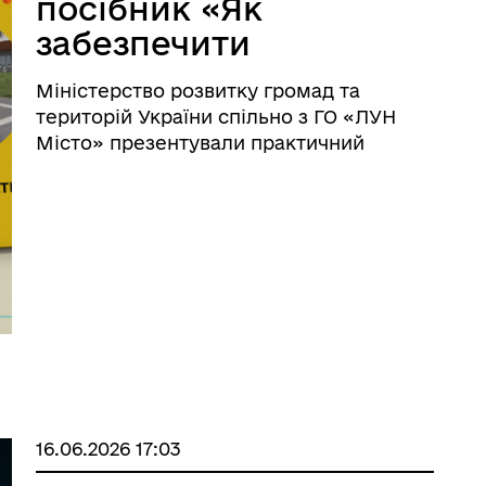
посібник «Як
забезпечити
доступність
Міністерство розвитку громад та
будівель і споруд
територій України спільно з ГО «ЛУН
для маломобільних
Місто» презентували практичний
посібник «Як забезпечити доступність
груп населення?
будівель і споруд для маломобільних
груп населення? 10 простих кроків».
Посібник розроблено ...
16.06.2026 17:03