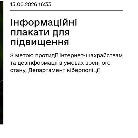
15.06.2026 16:33
Інформаційні
плакати для
підвищення
цифрової
З метою протидії інтернет-шахрайствам
грамотності
та дезінформації в умовах воєнного
населення.
стану, Департамент кіберполіції
Національної поліції України розробив
два інформаційні плакати для
підвищення цифрової грамотності
населення. Перший матеріал презентує
проєкт &laq ...