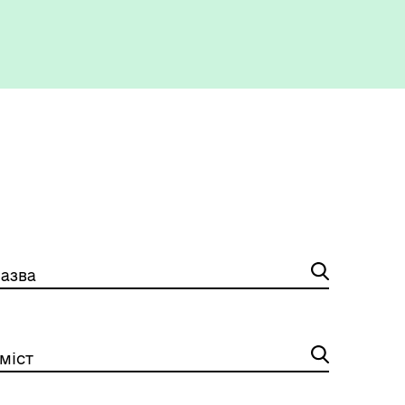
азва
міст