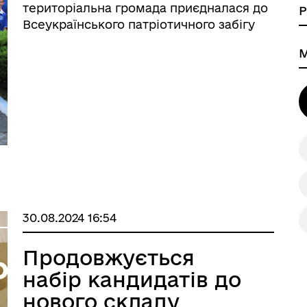
територіальна громада приєдналася до
Всеукраїнського патріотичного забігу
«Шаную воїнів, біжу за Героїв України»,
який був приурочений до Дня пам’яті
захисників України, що загинули у
боротьбі за незалежність, с ...
30.08.2024 16:54
Продовжується
набір кандидатів до
нового складу