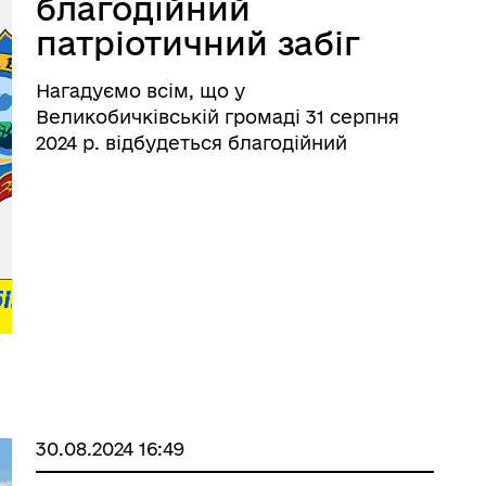
благодійний
патріотичний забіг
«Шаную воїнів, біжу
Нагадуємо всім, що у
за Героїв України».
Великобичківській громаді 31 серпня
2024 р. відбудеться благодійний
патріотичний забіг «Шаную воїнів, біжу
за Героїв України». Захід буде
благодійним і всі кошти будуть
спрямовані на закупівлю медичних
військових аптечо ...
30.08.2024 16:49