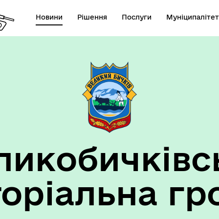
Новини
Рішення
Послуги
Муніципалітет
ансії підприємств та
анов Великобичківської ТГ
ликобичківс
торіальна гр