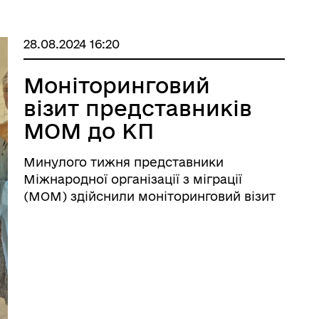
28.08.2024 16:20
Моніторинговий
візит представників
МОМ до КП
"Великобичківська
Минулого тижня представники
їдальня".
Міжнародної організації з міграції
(МОМ) здійснили моніторинговий візит
до КП "Великобичківська їдальня", де
було відкрито сучасну пекарню.
Відкриття сучасної пекарні, а саме
закупівля необхідного обладнання ...