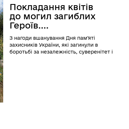
Покладання квітів
до могил загиблих
Героїв....
З нагоди вшанування Дня пам’яті
захисників України, які загинули в
боротьбі за незалежність, суверенітет і
територіальну цілісність України, вчора,
29 серпня 2024 року у
Великобичківській громаді відбулося
покладання квітів до могил загиблих
Героїв ...