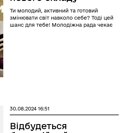
Молодіжної ради
Ти молодий, активний та готовий
при
змінювати світ навколо себе? Тоді цей
Великобичківській
шанс для тебе! Молодіжна рада чекає
ініціативних та активних молодих
селищній раді.
людей віком від 14 до 35 років, які готові
стати частиною команди, що творить
майбутнє нашої громади. Що потрі ...
30.08.2024 16:51
Відбудеться