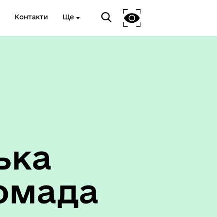
Контакти
Ще
ька
омада