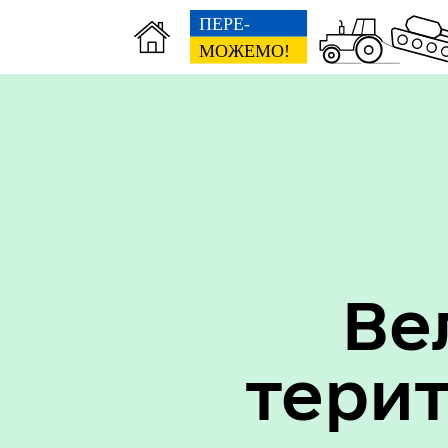
Вак
Туризм
уст
Ве
тери