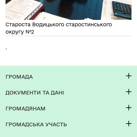
Староста Водицького старостинського
округу №2
.
ГРОМАДА
Контакти та звернення
ДОКУМЕНТИ ТА ДАНІ
Селищний голова
Публічна інформація
Депутатський корпус
ГРОМАДЯНАМ
Фінанси
Виконком
Кабінет мешканця
Документи (НПА)
ГРОМАДСЬКА УЧАСТЬ
Паспорт громади
Послуги
Електронні петиції