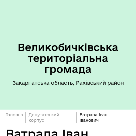
Великобичківська
територіальна
громада
Закарпатська область, Рахівський район
Головна
Депутатський
Ватрала Іван
корпус
Іванович
Ватрала Іван