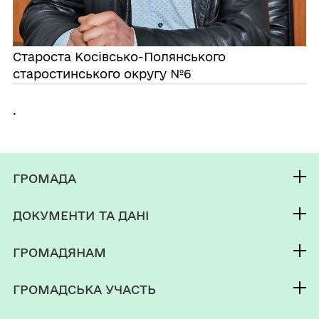
Староста Косівсько-Полянського
старостинського округу №6
.
ГРОМАДА
Контакти та звернення
ДОКУМЕНТИ ТА ДАНІ
Селищний голова
Публічна інформація
Депутатський корпус
ГРОМАДЯНАМ
Фінанси
Виконком
Кабінет мешканця
Документи (НПА)
ГРОМАДСЬКА УЧАСТЬ
Паспорт громади
Послуги
Електронні петиції