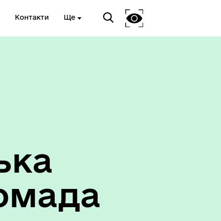
Контакти
Ще
ька
омада