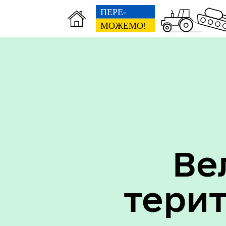
Вак
Туризм
уст
Бюджет громади
Ве
тери
Герої не вмирають