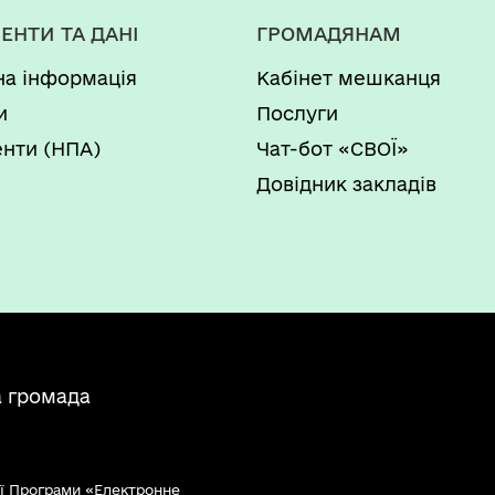
ЕНТИ ТА ДАНІ
ГРОМАДЯНАМ
на інформація
Кабінет мешканця
и
Послуги
нти (НПА)
Чат-бот «СВОЇ»
Довідник закладів
а громада
ї Програми «Електронне