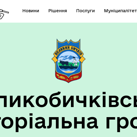
Новини
Рішення
Послуги
Муніципалітет
ансії підприємств та
анов Великобичківської ТГ
ликобичківс
торіальна гр