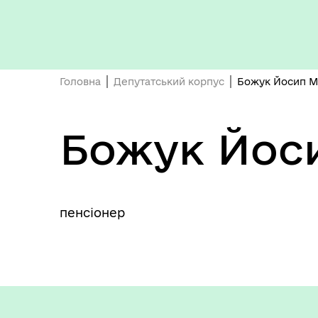
Головна
Депутатський корпус
Божук Йосип М
Божук Йос
пенсіонер