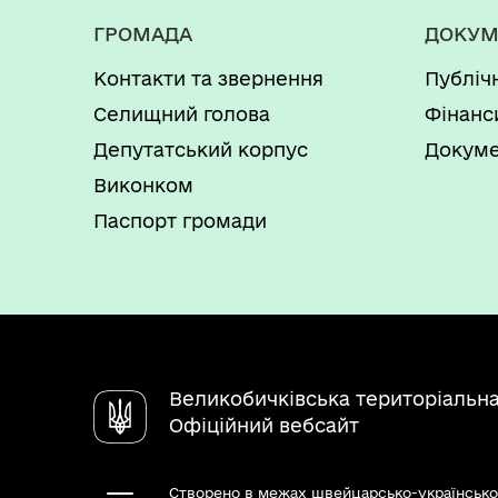
ГРОМАДА
ДОКУМ
Контакти та звернення
Публіч
Селищний голова
Фінанс
Депутатський корпус
Докуме
Виконком
Паспорт громади
Великобичківська територіальн
Офіційний вебсайт
Створено в межах швейцарсько-українсько