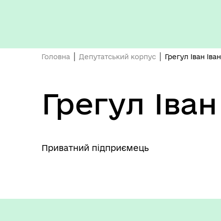
Головна
Депутатський корпус
Грегул Іван Іва
Грегул Іван
Приватний підприємець