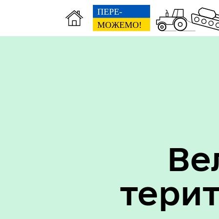
Вак
Туризм
уст
Бюджет громади
Ве
тери
Герої не вмирають