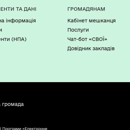
ЕНТИ ТА ДАНІ
ГРОМАДЯНАМ
на інформація
Кабінет мешканця
и
Послуги
нти (НПА)
Чат-бот «СВОЇ»
Довідник закладів
а громада
ї Програми «Електронне