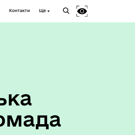
Контакти
Ще
ька
омада