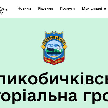
Новини
Рішення
Послуги
Муніципалітет
ансії підприємств та
анов Великобичківської ТГ
ликобичківс
торіальна гр