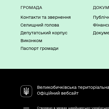
ГРОМАДА
ДОКУМ
Контакти та звернення
Публіч
Селищний голова
Фінанс
Депутатський корпус
Докуме
Виконком
Паспорт громади
Великобичківська територіальн
Офіційний вебсайт
Створено в межах швейцарсько-українсько