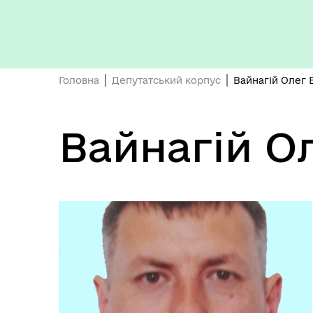
Герої не вмирають
Головна
Депутатський корпус
Вайнагій Олег 
Вайнагій О