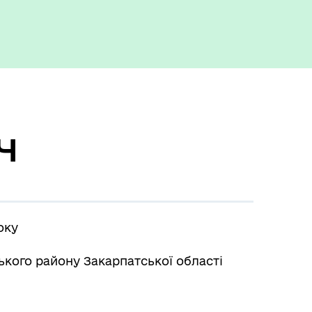
ч
оку
ького району Закарпатської області