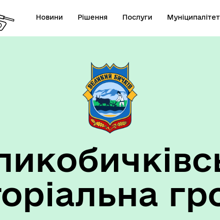
Новини
Рішення
Послуги
Муніципалітет
ансії підприємств та
анов Великобичківської ТГ
ликобичківс
торіальна гр