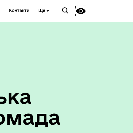
Контакти
Ще
ька
омада