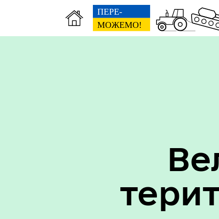
Вак
Туризм
уст
Ве
Бюджет громади
тери