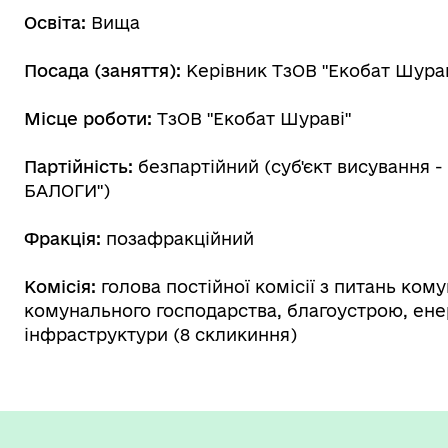
Освіта:
Вища
Посада (заняття):
Керівник ТзОВ "Екобат Шурав
Місце роботи:
ТзОВ "Екобат Шураві"
Партійність:
безпартійний (суб'єкт висування
БАЛОГИ")
Фракція:
позафракційний
Комісія:
голова постійної комісії з питань ком
комунального господарства, благоустрою, енер
інфраструктури (8 скликиння)