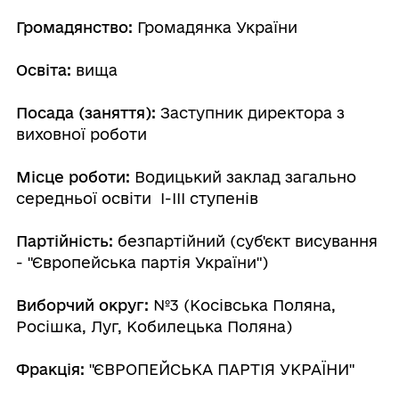
Громадянство:
Громадянка України
Освіта:
вища
Посада (заняття):
Заступник директора з
виховної роботи
Місце роботи:
Водицький заклад загально
середньої освіти І-ІІІ ступенів
Партійність:
безпартійний (суб'єкт висування
- "Європейська партія України")
Виборчий округ:
№3 (Косівська Поляна,
Росішка, Луг, Кобилецька Поляна)
Фракція:
"ЄВРОПЕЙСЬКА ПАРТІЯ УКРАЇНИ"