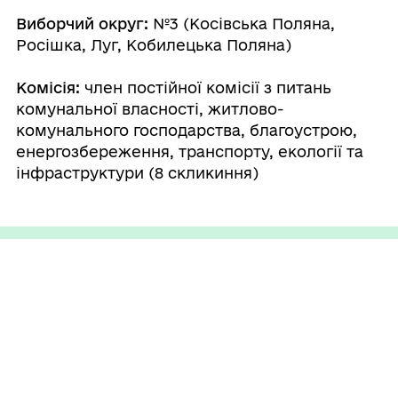
Виборчий округ:
№3 (Косівська Поляна,
Росішка, Луг, Кобилецька Поляна)
Комісія:
член постійної комісії з питань
комунальної власності, житлово-
комунального господарства, благоустрою,
енергозбереження, транспорту, екології та
інфраструктури (8 скликиння)
ГРОМАДА
Контакти та звернення
ДОКУМЕНТИ ТА ДАНІ
Селищний голова
Публічна інформація
Депутатський корпус
ГРОМАДЯНАМ
Фінанси
Виконком
Кабінет мешканця
Документи (НПА)
ГРОМАДСЬКА УЧАСТЬ