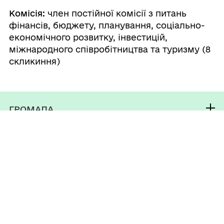
Комісія:
член постійної комісії з питань
фінансів, бюджету, планування, соціально-
економічного розвитку, інвестицій,
міжнародного співробітництва та туризму (8
скликиння)
ГРОМАДА
Контакти та звернення
ДОКУМЕНТИ ТА ДАНІ
Селищний голова
Публічна інформація
Депутатський корпус
ГРОМАДЯНАМ
Фінанси
Виконком
Кабінет мешканця
Документи (НПА)
ГРОМАДСЬКА УЧАСТЬ
Паспорт громади
Послуги
Електронні петиції
Чат-бот «СВОЇ»
Електронні консультації