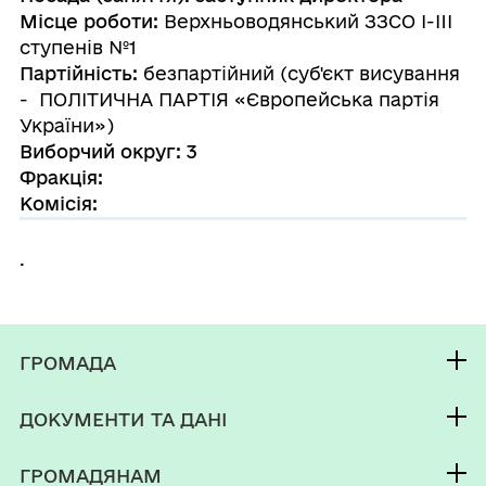
Місце роботи:
Верхньоводянський ЗЗСО I-III
ступенів №1
Партійність:
безпартійний (суб'єкт висування
- ПОЛІТИЧНА ПАРТІЯ «Європейська партія
України»)
Виборчий округ: 3
Фракція:
Комісія:
.
ГРОМАДА
Контакти та звернення
ДОКУМЕНТИ ТА ДАНІ
Селищний голова
Публічна інформація
Депутатський корпус
ГРОМАДЯНАМ