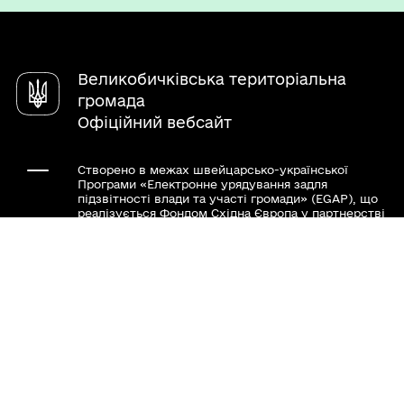
Чат-бот «СВОЇ»
Електронні консультації
Довідник закладів
Великобичківська територіальна
громада
Офіційний вебсайт
Створено в межах швейцарсько-української
Програми «Електронне урядування задля
підзвітності влади та участі громади» (EGAP), що
реалізується Фондом Східна Європа у партнерстві
з Міністерством цифрової трансформації України
за підтримки Швейцарії.
Хочете такий сайт з чат-ботом для громади?
Весь контент доступний за ліцензією Creative
Commons Attribution 4.0 International license,
якщо не зазначено інше.