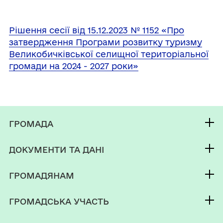
Рішення сесії від 15.12.2023 № 1152 «Про
затвердження Програми розвитку туризму
Великобичківської селищної територіальної
громади на 2024 - 2027 роки»
ГРОМАДА
Контакти та звернення
ДОКУМЕНТИ ТА ДАНІ
Селищний голова
Публічна інформація
Депутатський корпус
ГРОМАДЯНАМ
Фінанси
Виконком
Кабінет мешканця
Документи (НПА)
ГРОМАДСЬКА УЧАСТЬ
Паспорт громади
Послуги
Електронні петиції