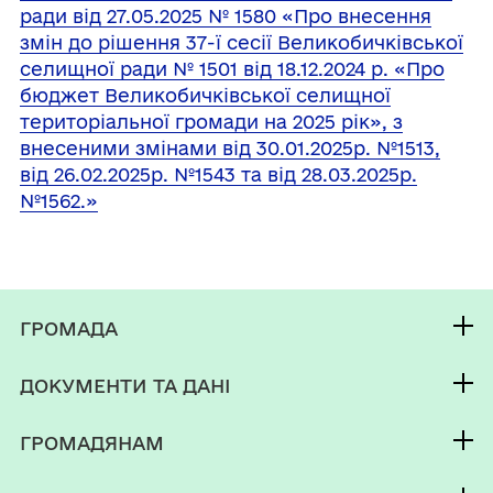
ради від 27.05.2025 № 1580 «Про внесення
змін до рішення 37-ї сесії Великобичківської
селищної ради № 1501 від 18.12.2024 р. «Про
бюджет Великобичківської селищної
територіальної громади на 2025 рік», з
внесеними змінами від 30.01.2025р. №1513,
від 26.02.2025р. №1543 та від 28.03.2025р.
№1562.»
ГРОМАДА
Контакти та звернення
ДОКУМЕНТИ ТА ДАНІ
Селищний голова
Публічна інформація
Депутатський корпус
ГРОМАДЯНАМ
Фінанси
Виконком
Кабінет мешканця