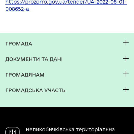
https://prozorro.gov.ua/tender/UA-2022-08-01-
008652-a
ГРОМАДА
Контакти та звернення
ДОКУМЕНТИ ТА ДАНІ
Селищний голова
Публічна інформація
Депутатський корпус
ГРОМАДЯНАМ
Фінанси
Виконком
Кабінет мешканця
Документи (НПА)
ГРОМАДСЬКА УЧАСТЬ
Паспорт громади
Послуги
Електронні петиції
Чат-бот «СВОЇ»
Електронні консультації
Довідник закладів
Великобичківська територіальна