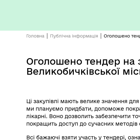
Герої не вмирають
Головна
Публічна інформація
Оголошено тенд
Оголошено тендер на 
Великобичківської місь
Ці закупівлі мають велике значення дл
ми плануємо придбати, допоможе покра
лікарні. Воно дозволить забезпечити то
покращить доступ до сучасних методів 
Всі бажаючі взяти участь у тендері, оз