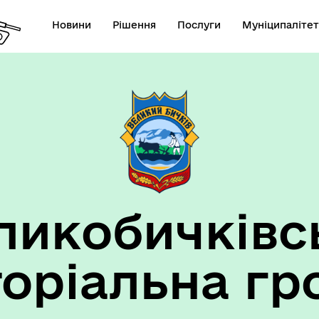
Новини
Рішення
Послуги
Муніципалітет
ансії підприємств та
анов Великобичківської ТГ
ликобичківс
торіальна гр