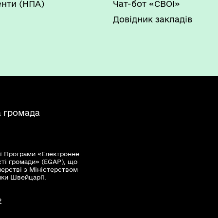
нти (НПА)
Чат-бот «СВОЇ»
Довідник закладів
а громада
ї Програми «Електронне
сті громади» (EGAP), що
нерстві з Міністерством
мки Швейцарії.
?