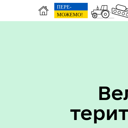
Вак
Туризм
уст
Ве
Бюджет громади
тери