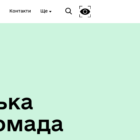
Контакти
Ще
ька
омада