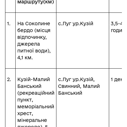
маршруту(км)
1.
На Соколине
с.Луг ур.Кузій
3,5-4
бердо (місця
годин
відпочинку,
джерела
питної води),
4,1 км.
2.
Кузій-Малий
с.Луг ур.Кузій,
1 день
Банський
Свинний, Малий
(рекреаційний
Банський
пункт,
меморіальний
хрест,
мінеральне
джерело), 5