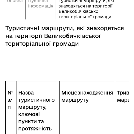
Головна
Публічна
Туристичні маршрути, які
інформація
знаходяться на території
Великобичківської
територіальної громади
Туристичні маршрути, які знаходяться
на території Великобичківської
територіальної громади
№
Назва
Місцезнаходження
Трива
з/
туристичного
маршруту
маршр
п
маршруту,
ключові
пункти та
протяжність