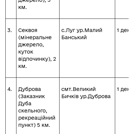
км.
3.
Секвоя
с.Луг ур.Малий
1 день
(мінеральне
Банський
джерело,
куток
відпочинку), 2
км.
4.
Дуброва
смт.Великий
1 день
(Заказник
Бичків ур.Дуброва
Дуба
скельного,
рекреаційний
пункт) 5 км.