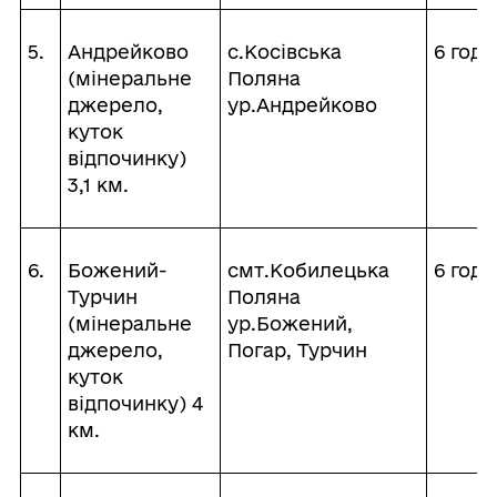
5.
Андрейково
с.Косівська
6 годи
(мінеральне
Поляна
джерело,
ур.Андрейково
куток
відпочинку)
3,1 км.
6.
Божений-
смт.Кобилецька
6 годи
Турчин
Поляна
(мінеральне
ур.Божений,
джерело,
Погар, Турчин
куток
відпочинку) 4
км.