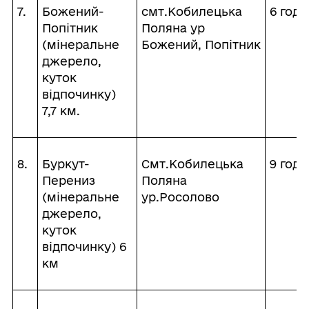
7.
Божений-
смт.Кобилецька
6 годи
Попітник
Поляна ур
(мінеральне
Божений, Попітник
джерело,
куток
відпочинку)
7,7 км.
8.
Буркут-
Смт.Кобилецька
9 годи
Перениз
Поляна
(мінеральне
ур.Росолово
джерело,
куток
відпочинку) 6
км