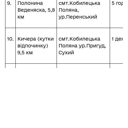
9.
Полонина
смт.Кобилецька
5 годи
Веденяска, 5,8
Поляна,
км
ур.Перенський
10.
Кичера (кутки
смт.Кобилецька
1 день
відпочинку)
Поляна ур.Пригуд,
9,5 км
Сухий
11.
Довгий-
смт.Кобилецька
3 дні
Жамер
Поляна
(мінеральне
ур.Прелуки,
джерело,
пол.Дятловищі
куток
відпочинку)
13,5 км