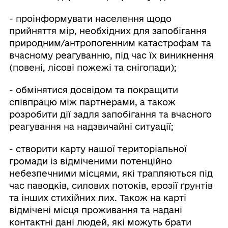
- проінформувати населення щодо
прийняття мір, необхідних для запобігання
природним/антропогенним катастрофам та
вчасному реагуванню, під час їх виникнення
(повені, лісові пожежі та снігопади);
- обмінятися досвідом та покращити
співпрацю між партнерами, а також
розробити дії задля запобігання та вчасного
реагування на надзвичайні ситуації;
- створити карту нашої територіальної
громади із відміченими потенційно
небезпечними місцями, які трапляються під
час паводків, силових потоків, ерозії ґрунтів
та інших стихійних лих. Також на карті
відмічені місця проживання та надані
контактні дані людей, які можуть брати