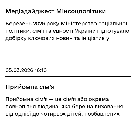
Медіадайджест Мінсоцполітики
Березень 2026 року Міністерство соціальної
політики, сім’ї та єдності України підготувало
добірку ключових новин та ініціатив у
соціальній сфері. Матеріали дайджесту
допоможуть швидко інформувати громади
про державні програми та нові можливості п
...
05.03.2026 16:10
Прийомна сім’я
Прийомна сім’я — це сім’я або окрема
повнолітня людина, яка бере на виховання
від однієї до чотирьох дітей, позбавлених
батьківського піклування. Дитина проживає у
прийомній сім’ї до повноліття , а у разі
продовження навчання &m ...