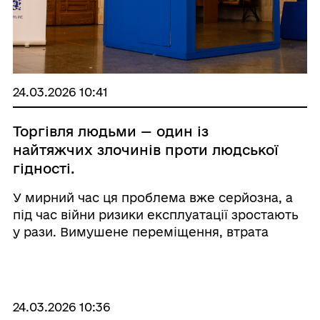
24.03.2026 10:41
Торгівля людьми — один із
найтяжчих злочинів проти людської
гідності.
У мирний час ця проблема вже серйозна, а
під час війни ризики експлуатації зростають
у рази. Вимушене переміщення, втрата
стабільного доходу та пошук роботи роблять
мільйони людей більш вразливими. Саме
тому важливо, щоб ознаки експлуатації не
залиш ...
24.03.2026 10:36