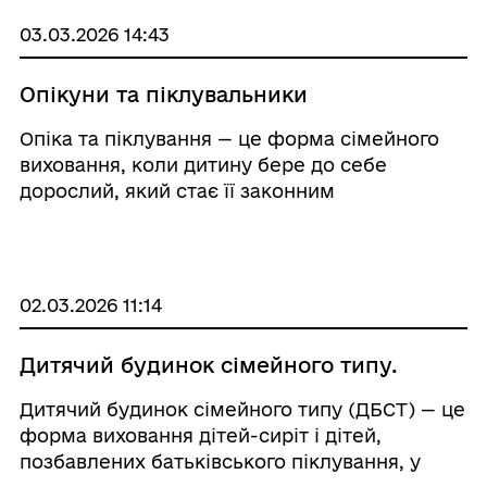
03.03.2026 14:43
Опікуни та піклувальники
Опіка та піклування — це форма сімейного
виховання, коли дитину бере до себе
дорослий, який стає її законним
представником і відповідає за життя,
здоров’я, навчання та розвиток дитини.
Найчастіше опікунами або піклувальниками
стають родичі ...
02.03.2026 11:14
Дитячий будинок сімейного типу.
Дитячий будинок сімейного типу (ДБСТ) — це
форма виховання дітей-сиріт і дітей,
позбавлених батьківського піклування, у