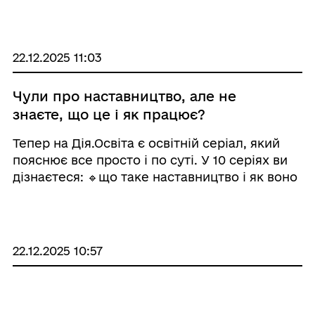
родині батьків-вихователів. У такій сім’ї дітей
виховують як своїх власних — у сімейному
середовищі, з постійною т ...
22.12.2025 11:03
Чули про наставництво, але не
знаєте, що це і як працює?
Тепер на Дія.Освіта є освітній серіал, який
пояснює все просто і по суті. У 10 серіях ви
дізнаєтеся: 🔹що таке наставництво і як воно
працює в реальному житті; 🔹які запити
мають діти й молодь; 🔹як будувати безпечні
й довірливі стосунки; ...
22.12.2025 10:57
Як підтримувати дітей і молодь:
прем’єра освітнього серіалу про