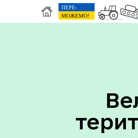
Вак
Туризм
уст
Ве
тери