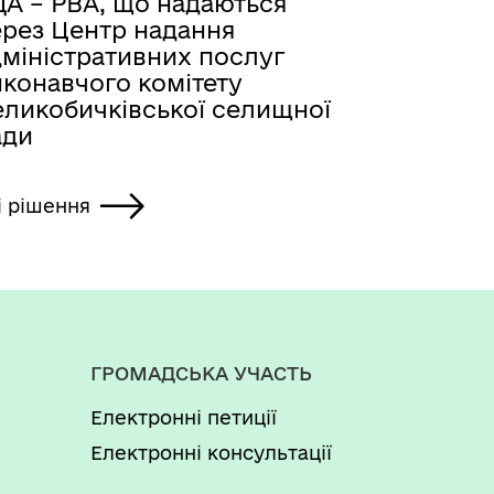
ДА – РВА, що надаються
ерез Центр надання
дміністративних послуг
иконавчого комітету
еликобичківської селищної
ади
і рішення
ГРОМАДСЬКА УЧАСТЬ
Електронні петиції
Електронні консультації