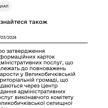
ЦНАП
ізнайтеся також
/03/2024
ро затвердження
нформаційних карток
дміністративних послуг, що
алежать до повноважень
арости у Великобичківській
риторіальній громаді, що
адаються через Центр
адання адміністративних
ослуг виконавчого комітету
еликобичківської селищної