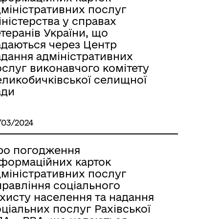
дміністративних послуг
ністерства у справах
теранів України, що
адаються через Центр
адання адміністративних
ослуг виконавчого комітету
еликобичківської селищної
ади
/03/2024
ро погодження
нформаційних карток
дміністративних послуг
правління соціального
ахисту населення та надання
ціальних послуг Рахівської