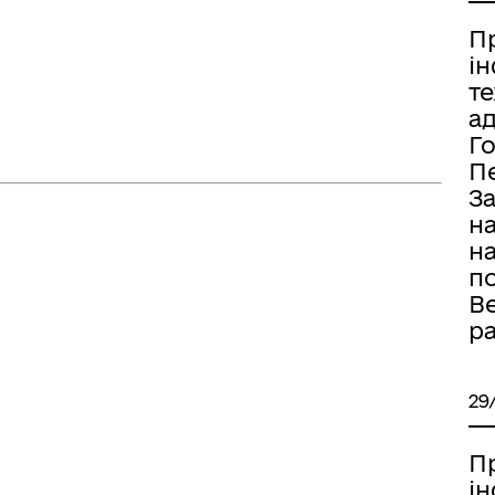
П
і
т
а
Г
П
За
н
н
п
В
р
29
П
і