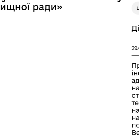
лищної ради»
Д
29
П
і
а
н
ст
те
н
н
п
В