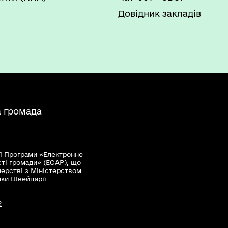
Довідник закладів
а громада
ї Програми «Електронне
сті громади» (EGAP), що
нерстві з Міністерством
мки Швейцарії.
?