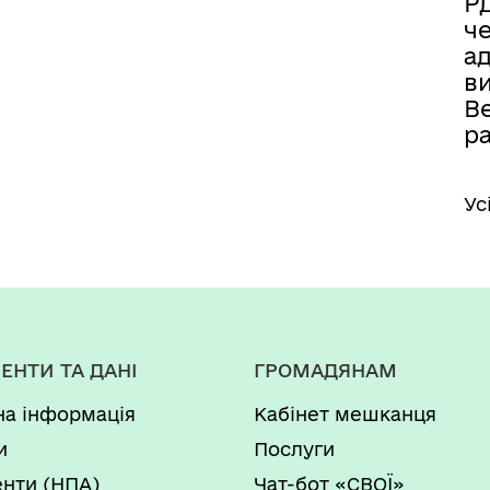
Р
ч
а
в
В
р
Ус
ЕНТИ ТА ДАНІ
ГРОМАДЯНАМ
на інформація
Кабінет мешканця
и
Послуги
нти (НПА)
Чат-бот «СВОЇ»