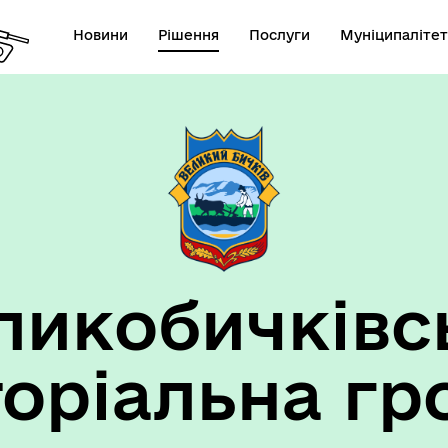
Новини
Рішення
Послуги
Муніципалітет
ансії підприємств та
анов Великобичківської ТГ
ликобичківс
торіальна гр