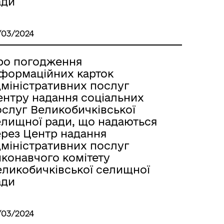
ади
/03/2024
ро погодження
нформаційних карток
дміністративних послуг
ентру надання соціальних
ослуг Великобичківської
елищної ради, що надаються
ерез Центр надання
дміністративних послуг
иконавчого комітету
еликобичківської селищної
ади
/03/2024