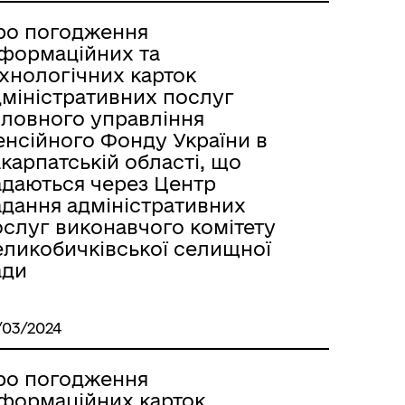
ро погодження
нформаційних та
ехнологічних карток
дміністративних послуг
оловного управління
енсійного Фонду України в
карпатській області, що
адаються через Центр
адання адміністративних
ослуг виконавчого комітету
еликобичківської селищної
ади
/03/2024
ро погодження
нформаційних карток