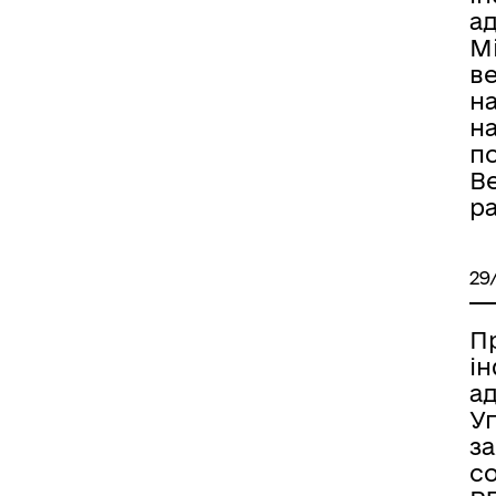
а
Мі
ве
н
н
п
В
р
29
П
і
а
У
з
со