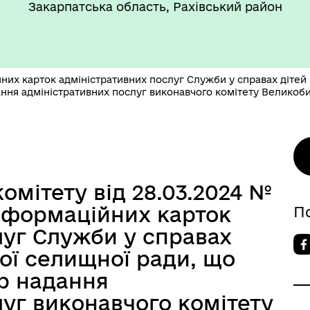
Закарпатська область, Рахівський район
их карток адміністративних послуг Служби у справах дітей
ння адміністративних послуг виконавчого комітету Великоби
омітету від 28.03.2024 №
нформаційних карток
П
луг Служби у справах
ої селищної ради, що
р надання
уг виконавчого комітету