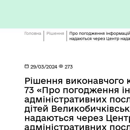
Бюджет громади
Головна
Рішення
Про погодження інформаційн
надаються через Центр нада
29/03/2024
273
Рішення виконавчого к
73 «Про погодження і
адміністративних пос
дітей Великобичківськ
надаються через Цент
Герої не вмирають
адміністративних посл