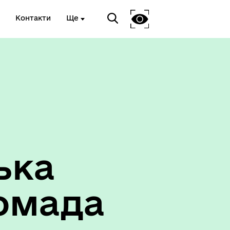
Контакти
Ще
ька
омада