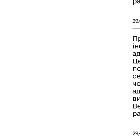
р
29
П
і
а
Ц
п
с
ч
а
в
В
р
29