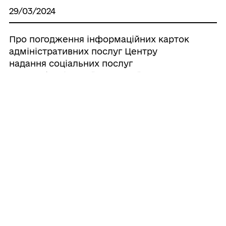
29/03/2024
Про погодження інформаційних карток
адміністративних послуг Центру
надання соціальних послуг
Великобичківської селищної ради, що
надаються через Центр надання
адміністративних послуг виконавчого
комітету Великобичківської селищної
ради
29/03/2024
Про погодження інформаційних карток
адміністративних послуг Служби у
справах дітей Великобичківської
селищної ради, що надаються через