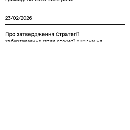
23/02/2026
Про затвердження Стратегії
забезпечення прав кожної дитини на
зростання в сімейному оточенні у
Великобичківській територіальній
громаді на 2026-2028 роки
30/12/2025
Про затвердження Комплексної
програми підтримки внутрішньо
переміщених осіб у Великобичківській
територіальній громаді на 2026 рік