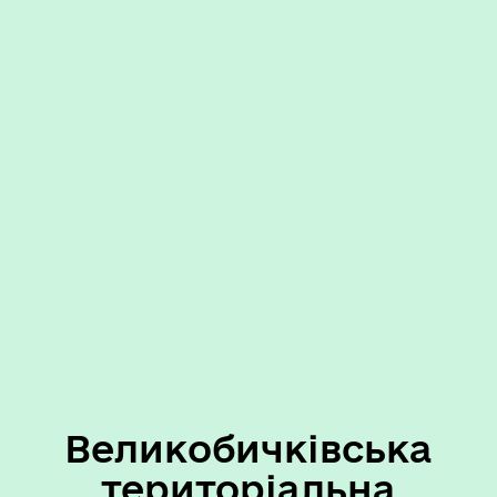
Великобичківська
територіальна