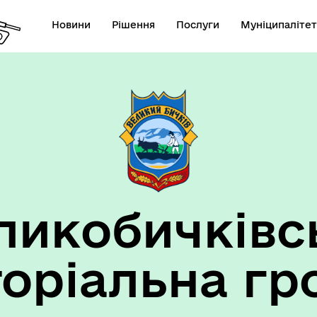
Новини
Рішення
Послуги
Муніципалітет
ансії підприємств та
анов Великобичківської ТГ
ликобичківс
торіальна гр