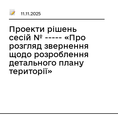
порушення об’єктів
благоустрою на
11.11.2025
території
Великобичківської
Проекти рішень
селищної
сесій № ----- «Про
територіальної
розгляд звернення
громади»
щодо розроблення
детального плану
території»