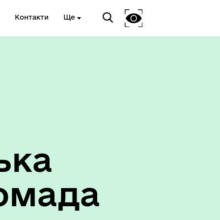
Контакти
Ще
ька
омада