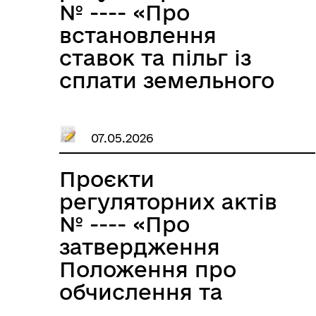
№ ---- «Про
встановлення
ставок та пільг із
сплати земельного
податку на території
Великобичківської
07.05.2026
селищної
територіальної
Проєкти
громади на 2027
регуляторних актів
рік»
№ ---- «Про
затвердження
Положення про
обчислення та
сплату