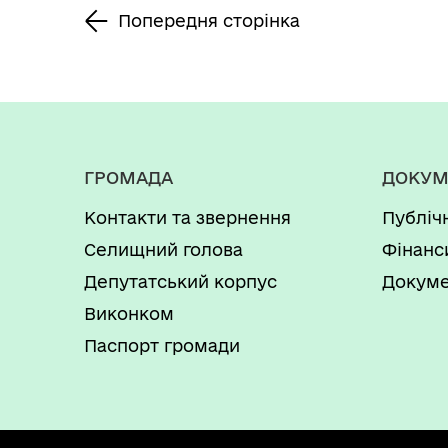
селищна рада та її
Попередня сторінка
виконавчий комітет
в новій редакції»
ГРОМАДА
ДОКУМ
Контакти та звернення
Публіч
Селищний голова
Фінанс
Депутатський корпус
Докуме
Виконком
Паспорт громади