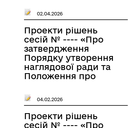
туристичного збору
02.04.2026
і затвердження
розміру ставки
Проекти рішень
туристичного збору
сесій № ---- «Про
на території
затвердження
Великобичківської
Порядку утворення
селищної
наглядової ради та
територіальної
Положення про
громади на 2027
наглядову раду
рік»
комунального
04.02.2026
некомерційного
підприємства
Проекти рішень
«Великобичківська
сесій № ---- «Про