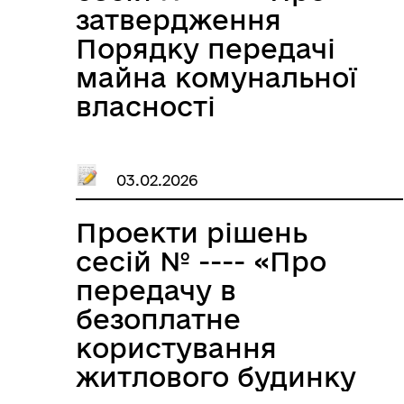
міська лікарня»
затвердження
Великобичківської
Порядку передачі
селищної ради»
майна комунальної
власності
Великобичківської
селищної
03.02.2026
територіальної
громади на праві
Проекти рішень
узуфрукту та
сесій № ---- «Про
Типового договору
передачу в
узуфрукту
безоплатне
комунального
користування
майна
житлового будинку
Великобичківської