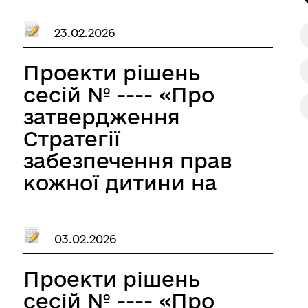
наглядової ради
23.02.2026
комунального
некомерційного
Проекти рішень
підприємства
сесій № ---- «Про
«Великобичківська
затвердження
міська лікарня»
Стратегії
Великобичківської
забезпечення прав
селищної ради»
кожної дитини на
зростання в
сімейному оточенні
03.02.2026
у Великобичківській
територіальній
Проекти рішень
громаді на 2026-
сесій № ---- «Про