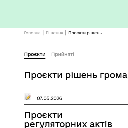
Бюджет громади
Головна
Рішення
Проєкти рішень
Проєкти
Прийняті
Проєкти рішень гром
07.05.2026
Герої не вмирають
Проєкти
регуляторних актів