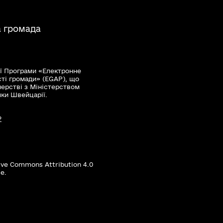
а громада
ї Програми «Електронне
сті громади» (EGAP), що
нерстві з Міністерством
мки Швейцарії.
?
ive Commons Attribution 4.0
е.