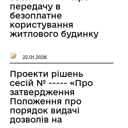
2028 роки»
передачу в
безоплатне
користування
житлового будинку
садибного типу для
забезпечення
22.01.2026
функціонування
дитячого будинку
Проекти рішень
сімейного типу на
сесій № ----- «Про
базі родини»
затвердження
Положення про
порядок видачі
дозволів на