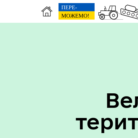
Вак
Туризм
уст
Ве
тери