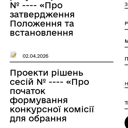
№ ---- «Про
З
затвердження
Положення та
встановлення
ставки
транспортного
02.04.2026
податку на території
Великобичківської
Проекти рішень
селищної
сесій № ---- «Про
Н
територіальної
початок
громади на 2027
формування
рік»
конкурсної комісії
для обрання
незалежних членів