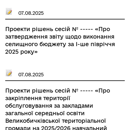
30.01.2025р. №1513, від 26.02.2025р.
№1543, від 28.03.2025р. №1562, від
07.08.2025
27.05.2025р. №1580 та від
08.07.2025р. №1623»
Проекти рішень сесій № ----- «Про
затвердження звіту щодо виконання
селищного бюджету за I-ше півріччя
2025 року»
07.08.2025
Проекти рішень сесій № ----- «Про
закріплення території
обслуговування за закладами
загальної середньої освіти
Великобичківської територіальної
громади на 2025/2026 навчальний