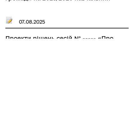
рік»
07.08.2025
Проекти рішень сесій № ----- «Про
затвердження штатних нормативів
закладів дошкільної освіти
Великобичківської селищної ради»
07.08.2025
Проекти рішень сесій № ----- «Про
відкриття груп подовженого дня у
закладах загальної середньої освіти
Великобичківської селищної ради у
2025/2026 навчальному році»