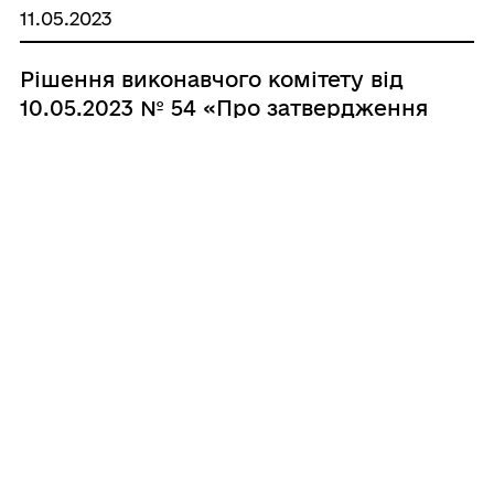
11.05.2023
Рішення виконавчого комітету від
10.05.2023 № 54 «Про затвердження
інформаційної та технологічної
карток адміністративної послуги з
видачі дозволу на спеціальне
використання природних рослинних
ресурсів»
1
2
...
100
101
102
...
182
ГРОМАДА