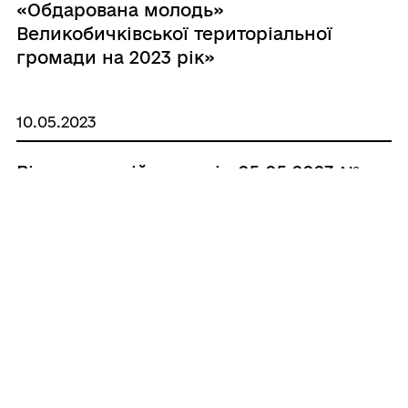
«Обдарована молодь»
Великобичківської територіальної
громади на 2023 рік»
10.05.2023
Рішення сесій ради від 05.05.2023 №
944 «Про внесення змін у Програму
боротьба зі злочинністю,
забезпечення громадського порядку
на території Великобичківської
територіальної громади на 2023 рік,
затвердженої рішенням 23-ї сесії 8
скликання ІІ засідання від
23.02.2023р. №899.»