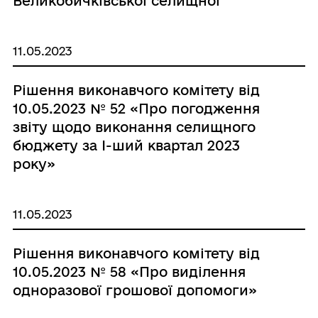
Великобичківської селищної
територіальної громади» (зі змінами
від 18.06.2021 року, від 24.11.2021
11.05.2023
року та від 17.01.2023 року)»
Рішення виконавчого комітету від
10.05.2023 № 52 «Про погодження
звіту щодо виконання селищного
бюджету за І-ший квартал 2023
року»
11.05.2023
Рішення виконавчого комітету від
10.05.2023 № 58 «Про виділення
одноразової грошової допомоги»