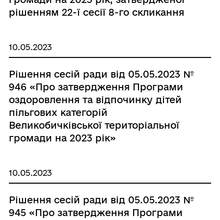
рішенням 22-ї сесії 8-го скликання
ІІ-засідання №870 від 23.12.2022р. з
внесеними змінами від 10.04.2023
10.05.2023
року № 931.»
Рішення сесій ради від 05.05.2023 №
946 «Про затвердження Програми
оздоровлення та відпочинку дітей
пільгових категорій
Великобичківської територіальної
громади на 2023 рік»
10.05.2023
Рішення сесій ради від 05.05.2023 №
945 «Про затвердження Програми