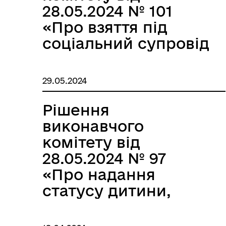
28.05.2024 № 101
«Про взяття під
соціальний супровід
сімей, які
опинились в
29.05.2024
складних життєвих
обставинах»
Рішення
виконавчого
комітету від
28.05.2024 № 97
«Про надання
статусу дитини,
позбавленої
батьківського