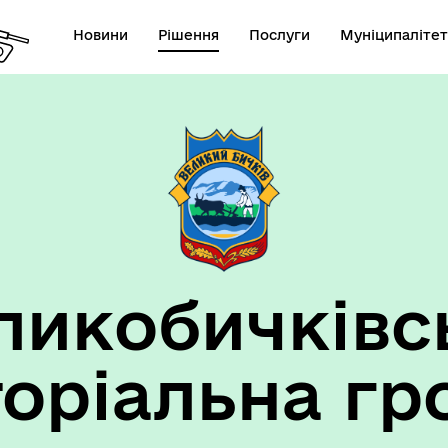
Новини
Рішення
Послуги
Муніципалітет
ансії підприємств та
анов Великобичківської ТГ
ликобичківс
торіальна гр