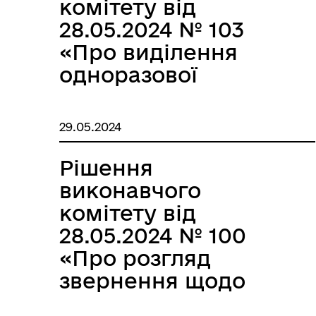
комітету від
28.05.2024 № 103
«Про виділення
одноразової
грошової допомоги
жителям
29.05.2024
територіальної
громади»
Рішення
виконавчого
комітету від
28.05.2024 № 100
«Про розгляд
звернення щодо
встановлення