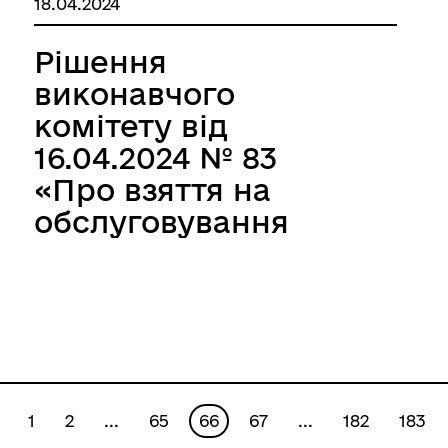
18.04.2024
Великобичківського
закладу загальної
Рішення
середньої освіти №3
виконавчого
Великобичківської
комітету від
селищної ради за
16.04.2024 № 83
навчальний 2023-
«Про взяття на
2024 рік»
обслуговування
одиноких громадян,
похилого віку»
1
2
...
65
66
67
...
182
183