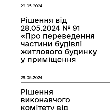
зовнішньої
29.05.2024
реклами»
Рішення від
28.05.2024 № 91
«Про переведення
частини будівлі
житлового будинку
у приміщення
стоматологічного
кабінету»
29.05.2024
Рішення
виконавчого
комітету від