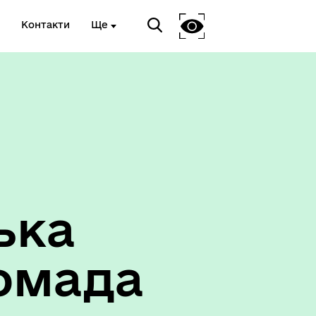
Контакти
Ще
ька
омада