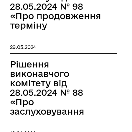
28.05.2024 № 98
«Про продовження
терміну
перебування
дитини-сироти у
29.05.2024
закладі
інституційного
Рішення
догляду»
виконавчого
комітету від
28.05.2024 № 88
«Про
заслуховування
звіту про роботу
керівника