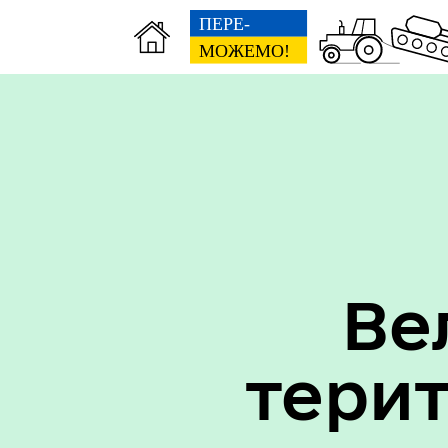
Вак
Туризм
уст
Ве
тери