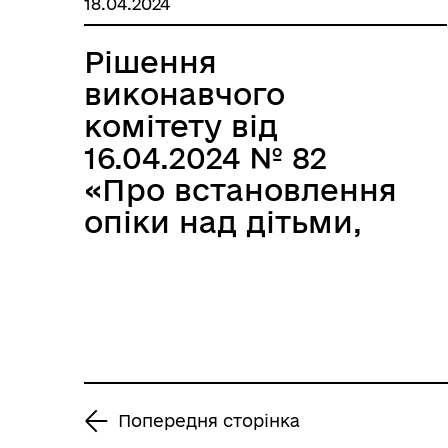
18.04.2024
піклування»
Рішення
виконавчого
комітету від
16.04.2024 № 82
«Про встановлення
опіки над дітьми,
позбавленими
батьківського
піклування»
Попередня сторінка