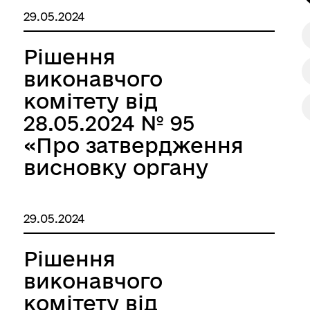
та видачі акта
29.05.2024
встановлення факту
здійснення особою
Рішення
догляду (постійного
виконавчого
догляду) та
комітету від
затвердження
28.05.2024 № 95
складу комісії.»
«Про затвердження
висновку органу
опіки та піклування
про доцільність
29.05.2024
позбавлення
батьківських прав
Рішення
матері»
виконавчого
комітету від