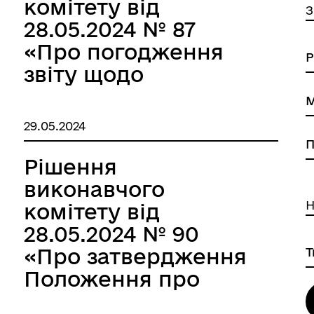
комітету від
З
28.05.2024 № 87
«Про погодження
звіту щодо
виконання
селищного бюджету
29.05.2024
за І квартал 2024
року»
Рішення
виконавчого
Н
комітету від
28.05.2024 № 90
«Про затвердження
Положення про
порядок складення