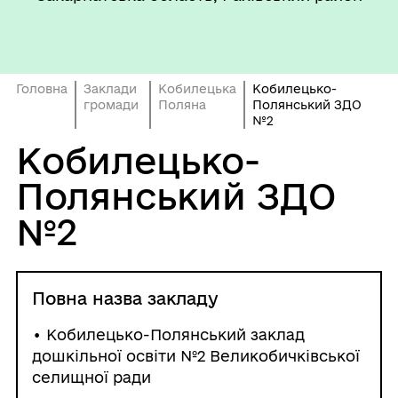
Головна
Заклади
Кобилецька
Кобилецько-
громади
Поляна
Полянський ЗДО
№2
Кобилецько-
Полянський ЗДО
№2
Повна назва закладу
• Кобилецько-Полянський заклад
дошкільної освіти №2 Великобичківської
селищної ради