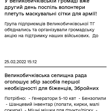
У Великобичківській громаді вже
другий день поспіль волонтери
плетуть маскувальні сітки для армії!
Група підприємців Великобичківської ТГ
об'єднались та організували громадську
акцію на підтримку наших військових. До
акції долучились вже багато людей, зокрема
це вчителі, вихователі, медики, пенсіонери
та всі бажаючі мешканці. Процес не складн
...
25.02.2022 15:12
Великобичківська селищна рада
оголошує збір засобів першої
необхідності для біженців, Збройних
Сил України та територіальної
Потрібно: - Генератори 5-10 квт - Бензопили
оборони.
- Шанцевий інвентар (лопати, кирки, малі
сокири) - Міцні мішки для ґрунту/піску -