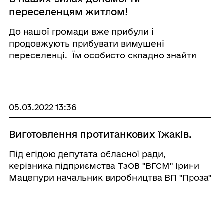
переселенцям житлом!
До нашої громади вже прибули і
продовжують прибувати вимушені
переселенці. Їм особисто складно знайти
тимчасове житло, тому звертаємось до вас з
проханням. Якщо ви маєте змогу прийняти у
себе тимчасово переселенців у своїх
помешканнях із зони бой ...
05.03.2022 13:36
Виготовлення протитанкових їжаків.
Під егідою депутата обласної ради,
керівника підприємства ТзОВ "ВГСМ" Ірини
Мацепури начальник виробництва ВП "Проза"
ТзОВ "ВГСМ" Юрій Ткач та місцевий
підприємець Володимир Підмалівський
організували виготовлення протитанков ...