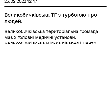
23.02.2022 12:47
Великобичківська ТГ з турботою про
людей.
Великобичківська територіальна громада
має 2 головні медичні установи.
Великобичківська міська лікарня і Центр
Первинної Медико-Санітарної Допомоги, які
надають медичні послуги пацієнтам. Кожен
день, кваліфікований та досвідчений
персонал зді ...
21.02.2022 15:38
«єПідтримка»: Оплатити рахунки від
ТОВ «Закарпаттяенергозбут» за
електроенергію чи газ можна
коштами від держави.
ТОВ «Закарпаттяенергозбут» звертає увагу