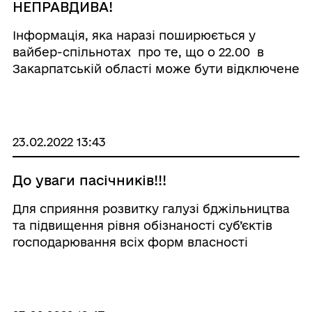
НЕПРАВДИВА!
Інформація, яка наразі поширюється у
вайбер-спільнотах про те, що о 22.00 в
Закарпатській області може бути відключене
електропостачання, не відповідає дійсності!
Це підтверджує керівництво оператора
системи розподілу ПрАТ «Закарпаттяобл ...
23.02.2022 13:43
До уваги пасічників!!!
Для сприяння розвитку галузі бджільництва
та підвищення рівня обізнаності суб’єктів
господарювання всіх форм власності
повідомляємо, що наказом Міністерства
розвитку економіки, торгівлі та сільського
господарства України від 19.02.2021 № 338-1 ...