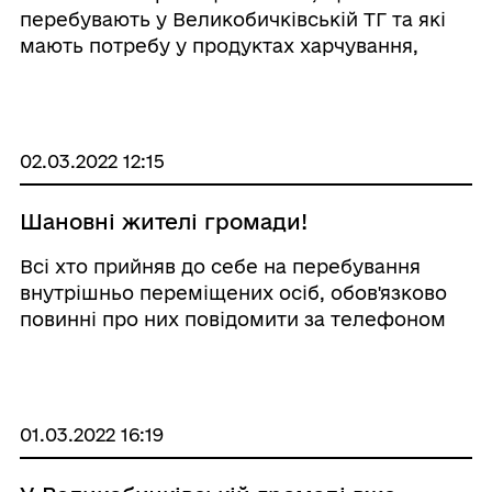
перебувають у Великобичківській ТГ та які
мають потребу у продуктах харчування,
ліках, предметах першої необхідності,
засобах гігієни та інше, можуть звернутися
у кабінет №2 Великобичківської селищної
ради ...
02.03.2022 12:15
Шановні жителі громади!
Всі хто прийняв до себе на перебування
внутрішньо переміщених осіб, обов'язково
повинні про них повідомити за телефоном
0960270959. А самі особи повинні
зареєструватись в пункті реєстрації
внутрішньо-переміщених осіб
Великобичківської т ...
01.03.2022 16:19