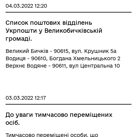
04.03.2022 12:20
Список поштових відділень
Укрпошти у Великобичківській
громаді.
Великий Бичків - 90615, вул. Крушник 5а
Водиця - 90610, Богдана Хмельницького 2
Верхнє Водяне - 90611, вул Центральна 10
Росішка - 90622, 108 Кобилецька Поляна -
90620, Павлюка 199 Косівська Поляна - 90621,
403 а Луг - 90616, 107
03.03.2022 12:17
До уваги тимчасово переміщених
осіб.
Тимчасово переміщені особи, що