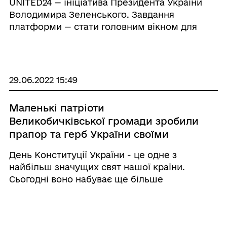
UNITED24 — ініціатива Президента України
Володимира Зеленського. Завдання
платформи — стати головним вікном для
збору пожертв на підтримку України. Кошти
надходять на рахунки Національного банку
України та спрямовуються профільними
міністерст ...
29.06.2022 15:49
Маленькі патріоти
Великобичківської громади зробили
прапор та герб України своїми
руками до Дня Конституції України.
День Конституції України - це одне з
найбільш значущих свят нашої країни.
Сьогодні воно набуває ще більше
особливого значення, бо ми відстоюємо
нашу честь, гідність та незалежність. Учні
гуртка Великобичківського селищного