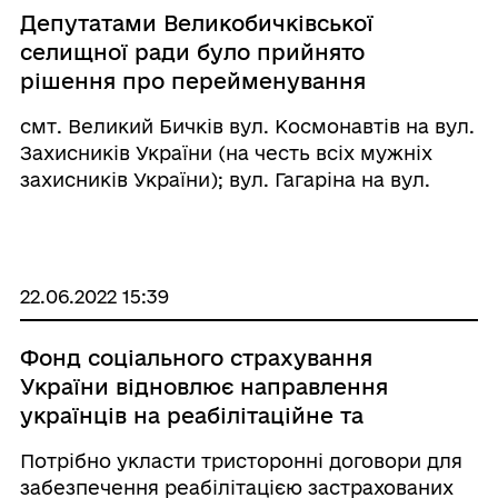
Депутатами Великобичківської
селищної ради було прийнято
рішення про перейменування
наступних вулиць:
смт. Великий Бичків вул. Космонавтів на вул.
Захисників України (на честь всіх мужніх
захисників України); вул. Гагаріна на вул.
Василя Пекарюка (талановитий музикант,
художній керівник, диригент хору «Лісоруб»,
заслужений працівник культури ...
22.06.2022 15:39
Фонд соціального страхування
України відновлює направлення
українців на реабілітаційне та
санаторно-курортне лікування.
Потрібно укласти тристоронні договори для
Повний курс лікування фінансується
забезпечення реабілітацією застрахованих