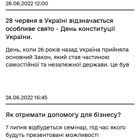
будинку кул ...
28.06.2022 12:00
28 червня в Україні відзначається
особливе свято - День конституції
України.
День, коли 26 років назад Україна прийняла
основний Закон, який став частиною
самостійної та незалежної держави. Це був
перший документ який визначив нас
вільними. Конституція - це показник зрілості
нашої нації, тому поважати та виконувати
конституцію зал ...
24.06.2022 16:45
Як отримати допомогу для бізнесу?
7 липня відбудеться семінар, під час якого
будуть презентовані можливості