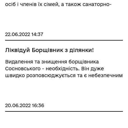
за кошти Фонду.
осіб і членів їх сімей, а також санаторно-
курортним лікуванням потерпілих на
виробництві. Такі договори можливі з
санаторно-курортними закладами, які не
входять до переліку ...
22.06.2022 14:37
Ліквідуй Борщівник з ділянки!
Видалення та знищення борщівника
Сосновського - необхідність. Він дуже
швидко розповсюджується та є небезпечним
для організму людини. При контакті зі
шкірою викликає сильні опіки, ефект який
підсилюється під прямими сонячними
проміннями. Найпрост ...
20.06.2022 16:36
Український ветеранський фонд