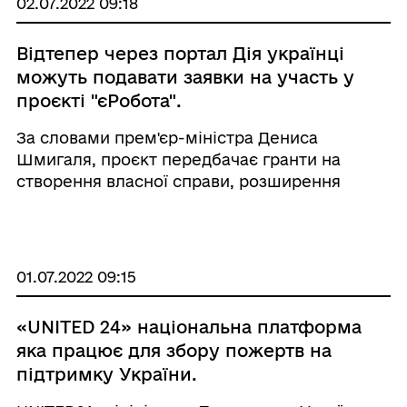
02.07.2022 09:18
Відтепер через портал Дія українці
можуть подавати заявки на участь у
проєкті "єРобота".
За словами прем'єр-міністра Дениса
Шмигаля, проєкт передбачає гранти на
створення власної справи, розширення
роботи малого й середнього бізнесу, а також
отримання нових навичок для нової кар’єри.
Проєкт "єРобота" складається з шести пр ...
01.07.2022 09:15
«UNITED 24» національна платформа
яка працює для збору пожертв на
підтримку України.