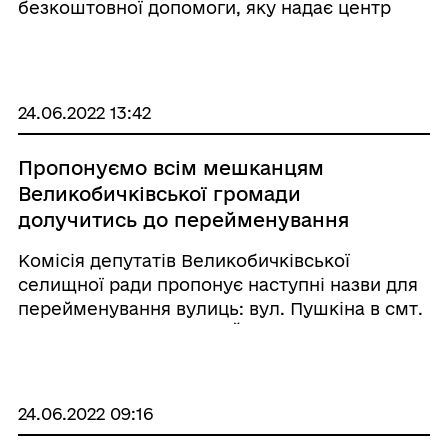
безкоштовної допомоги, яку надає центр
підтримки підприємців Дія.Бізнес в Ужгороді
та онлайн-портал Дія.Бізнес
(https://business.diia.gov.ua). Семінар
організовується для п ...
24.06.2022 13:42
Пропонуємо всім мешканцям
Великобичківської громади
долучитись до перейменування
вулиць. Вулиця Дружби Народів в с.
Комісія депутатів Великобичківської
Верхнє Водяне, а також вулиця
селищної ради пропонує наступні назви для
Пушкіна та 8-го Березня в смт.
перейменування вулиць: вул. Пушкіна в смт.
Великий Бичків залишились без
Великий Бичків на вул. Йосипа Волощука
нових назв.
(відомий, хореограф, танцюрист Рахівщини.
Учасник, а згодом і керівник танцювального
ансамбл ...
24.06.2022 09:16