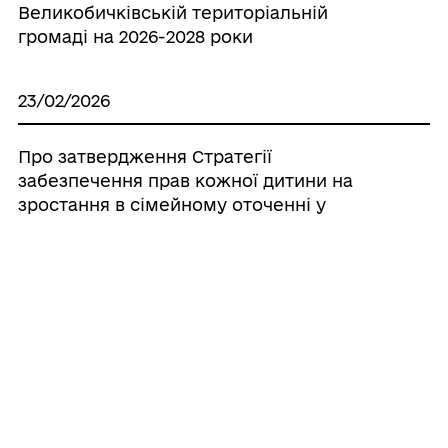
Великобичківській територіальній
громаді на 2026-2028 роки
23/02/2026
Про затвердження Стратегії
забезпечення прав кожної дитини на
зростання в сімейному оточенні у
Великобичківській територіальній
громаді на 2026-2028 роки
13/02/2026
Про внесення змін до Рішення 45-ї сесії
VIII скликання ІІ-е засідання №1807 від
23.12.2025 року «Про затвердження
структури та штатної чисельності