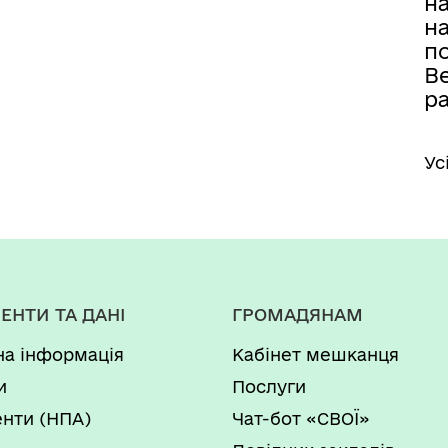
н
н
п
В
р
Ус
ЕНТИ ТА ДАНІ
ГРОМАДЯНАМ
на інформація
Кабінет мешканця
и
Послуги
нти (НПА)
Чат-бот «СВОЇ»