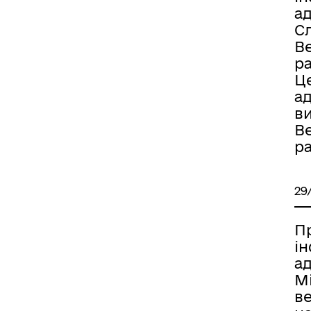
а
С
В
р
Ц
а
в
В
р
29
П
і
а
Мі
ве