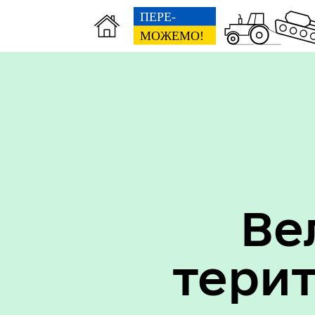
Вак
Туризм
уст
Ве
тери