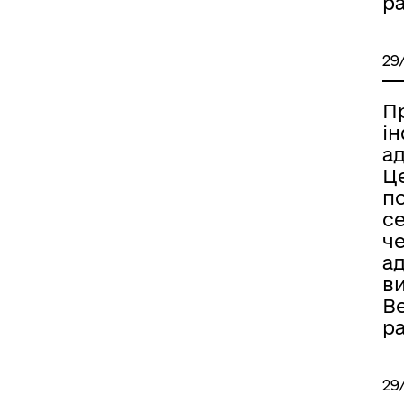
р
29
П
і
а
Ц
п
с
ч
а
в
В
р
29