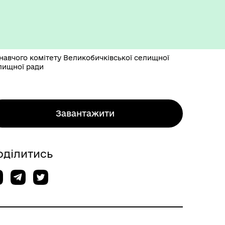
навчого комітету Великобичківської селищної
лищної ради
Завантажити
оділитись