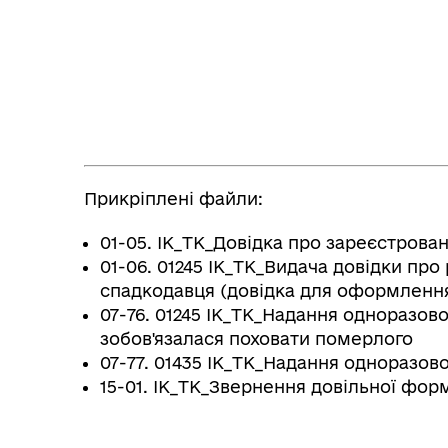
Прикріплені файли:
01-05. IK_ТК_Довідка про зареєстров
01-06. 01245 IK_ТК_Видача довідки пр
спадкодавця (довідка для оформлення
07-76. 01245 IK_ТК_Надання одноразов
зобов'язалася поховати померлого
07-77. 01435 IK_ТК_Надання одноразов
15-01. IK_ТК_Звернення довільної фор