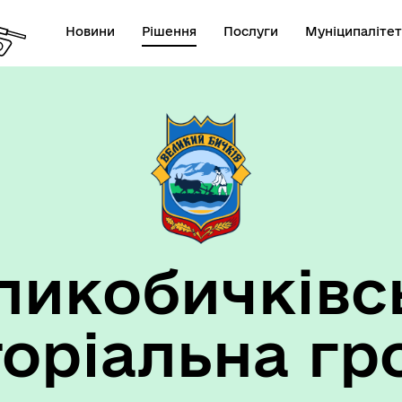
Новини
Рішення
Послуги
Муніципалітет
ансії підприємств та
анов Великобичківської ТГ
ликобичківс
торіальна гр