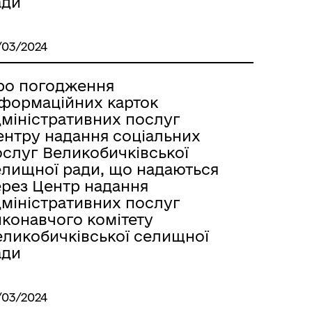
ади
/03/2024
ро погодження
нформаційних карток
дміністративних послуг
ентру надання соціальних
ослуг Великобичківської
елищної ради, що надаються
ерез Центр надання
дміністративних послуг
иконавчого комітету
еликобичківської селищної
ади
/03/2024