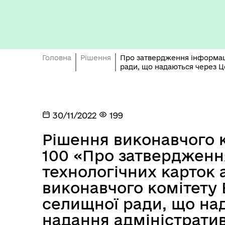
Бюджет громади
Головна
Рішення
Про затвердження інформаці
ради, що надаються через Ц
30/11/2022
199
Рішення виконавчого ко
100 «Про затвердженн
технологічних карток 
виконавчого комітету 
Герої не вмирають
селищної ради, що на
надання адміністрати