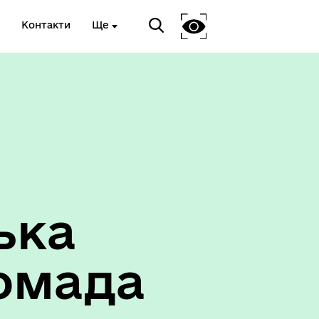
Контакти
Ще
ька
омада