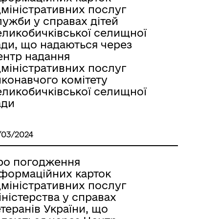
дміністративних послуг
лужби у справах дітей
еликобичківської селищної
ади, що надаються через
ентр надання
дміністративних послуг
иконавчого комітету
еликобичківської селищної
ади
/03/2024
ро погодження
нформаційних карток
дміністративних послуг
ністерства у справах
теранів України, що