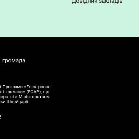
Довідник закладів
а громада
ї Програми «Електронне
сті громади» (EGAP), що
нерстві з Міністерством
мки Швейцарії.
?