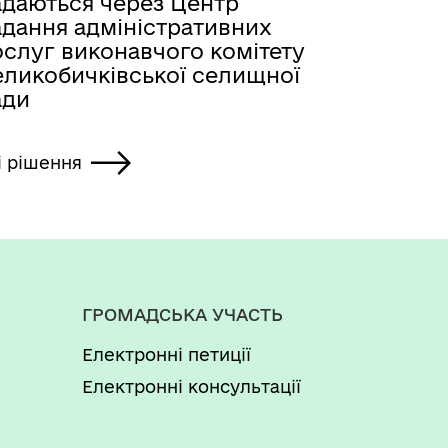
адаються через Центр
адання адміністративних
ослуг виконавчого комітету
еликобичківської селищної
ади
і рішення
ГРОМАДСЬКА УЧАСТЬ
Електронні петиції
Електронні консультації