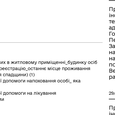
П
і
т
а
Г
П
За
н
н
аних в житловому приміщенні_будинку осіб
п
о реєстрацію_останнє місце проживання
В
 спадщини) (1)
р
ої допомоги напоховання особі_ яка
ої допомоги на лікування
29
ми
П
і