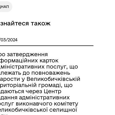
ЦНАП
ізнайтеся також
/03/2024
ро затвердження
нформаційних карток
дміністративних послуг, що
алежать до повноважень
арости у Великобичківській
риторіальній громаді, що
адаються через Центр
адання адміністративних
ослуг виконавчого комітету
еликобичківської селищної