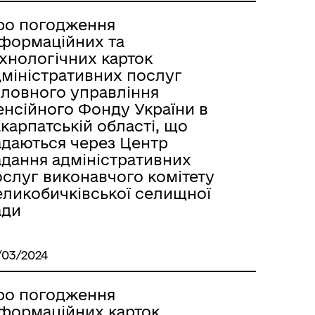
ро погодження
нформаційних та
ехнологічних карток
дміністративних послуг
оловного управління
енсійного Фонду України в
карпатській області, що
адаються через Центр
адання адміністративних
ослуг виконавчого комітету
еликобичківської селищної
ади
/03/2024
ро погодження
нформаційних карток