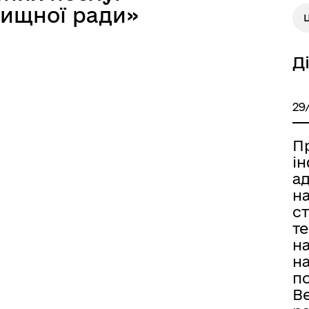
лищної ради»
Д
29
П
і
а
н
ст
те
н
н
п
В