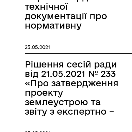
технічної
документації про
нормативну
грошову оцінку
земельної ділянки
25.05.2021
кадастровий
номер»
Рішення сесій ради
від 21.05.2021 № 233
«Про затвердження
проекту
землеустрою та
звіту з експертно –
грошової оцінки
земельної ділянки