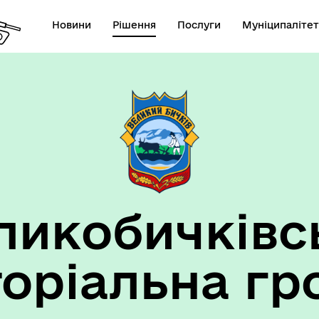
Новини
Рішення
Послуги
Муніципалітет
ансії підприємств та
анов Великобичківської ТГ
ликобичківс
торіальна гр