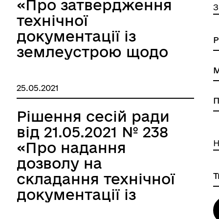
«Про затвердження
З
технічної
документації із
го
землеустрою щодо
поділу земельної
ділянки площею
25.05.2021
0,2700 га»
Рішення сесій ради
від 21.05.2021 № 238
Н
«Про надання
дозволу на
складання технічної
документації із
землеустрою щодо