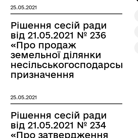
встановлення меж
25.05.2021
земельної ділянки в
натурі (на
Рішення сесій ради
місцевості)»
від 21.05.2021 № 236
«Про продаж
земельної ділянки
кого
несільськогосподарськог
призначення
площею 1281 кв.м.»
25.05.2021
Рішення сесій ради
від 21.05.2021 № 234
«Про затвердження