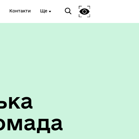
Контакти
Ще
ька
омада