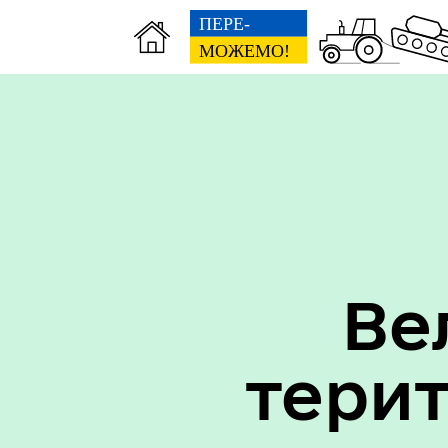
Вак
Туризм
уст
Ве
тери