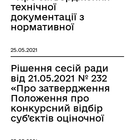
технічної
документації з
нормативної
грошової оцінки
земель смт.
25.05.2021
Кобилецька Поляна
Рахівського району
Рішення сесій ради
Закарпатської
від 21.05.2021 № 232
області»
«Про затвердження
Положення про
конкурсний відбір
суб’єктів оціночної
діяльності з
експертної грошової