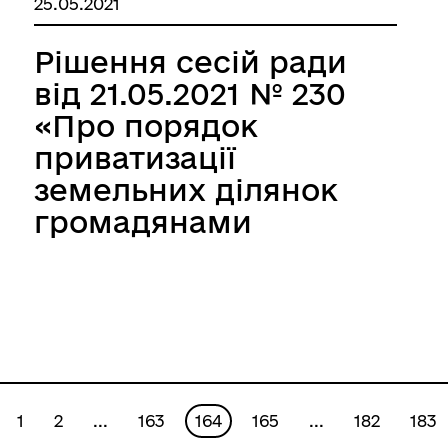
25.05.2021
оцінки земельних
ділянок, що
Рішення сесій ради
підлягають
від 21.05.2021 № 230
продажу»
«Про порядок
приватизації
земельних ділянок
громадянами
України на території
Великобичківської
територіальної
громади»
1
2
...
163
164
165
...
182
183