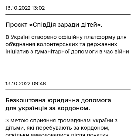
надає воїнам си ...
13.10.2022 13:02
Проєкт «СпівДія заради дітей».
В Україні створено офіційну платформу для
об’єднання волонтерських та державних
ініціатив з гуманітарної допомоги в час війни
- «СпівДія». У рамках проекту «СпівДія»
Мінмолодьспортом спільно з благодійною
організацією &laq ...
13.10.2022 09:48
Безкоштовна юридична допомога
для українців за кордоном.
З метою сприяння громадянам України з
дітьми, які перебувають за кордоном,
оскільки евакуювалися після початку