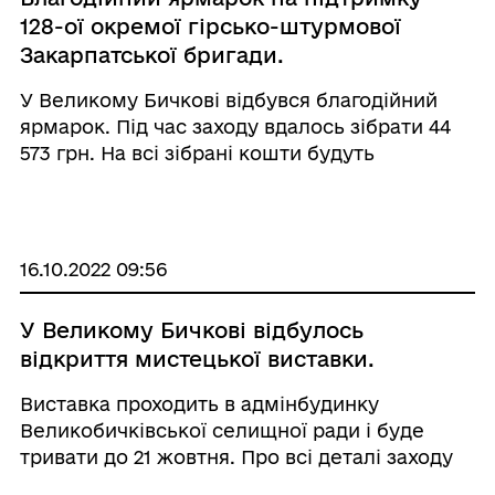
128-ої окремої гірсько-штурмової
Закарпатської бригади.
У Великому Бичкові відбувся благодійний
ярмарок. Під час заходу вдалось зібрати 44
573 грн. На всі зібрані кошти будуть
закуплені необхідні речі нашим військовим.
Захід організований Молодіжною радою при
Великобичківській селищній раді за
підтримки ...
16.10.2022 09:56
У Великому Бичкові відбулось
відкриття мистецької виставки.
Виставка проходить в адмінбудинку
Великобичківської селищної ради і буде
тривати до 21 жовтня. Про всі деталі заходу
розповіла начальниця відділу освіти,