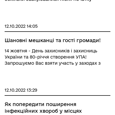
вторгнення військ рф на територію України,
інформуємо про систему безоплатної
правової допомоги за кордоном (інформація
від 7 Центральних органі ...
12.10.2022 14:05
Шановні мешканці та гості громади!
14 жовтня - День захисників і захисниць
України та 80-річчя створення УПА!
Запрошуємо Вас взяти участь у заходах з
нагоди відзначення свята, які
проводитимуться в громаді 13 та 16 жовтня.
Програма заходів: 13 жовтня 15:00 -
Урочистості до Дня ...
12.10.2022 13:29
Як попередити поширення
інфекційних хвороб у місцях