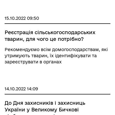
культури молоді та спорту Лілія Ільчук.
15.10.2022 09:50
Реєстрація сільськогосподарських
тварин, для чого це потрібно?
Рекомендуємо всім домогосподарствам, які
утримують тварин, їх ідентифікувати та
зареєструвати в органах
Держпродспоживслужби. Внаслідок
військової агресії рф проти України
відбувається значне погіршення контролю за
обліком та переміщенням тварин, зокре ...
14.10.2022 14:09
До Дня захисників і захисниць
України у Великому Бичкові