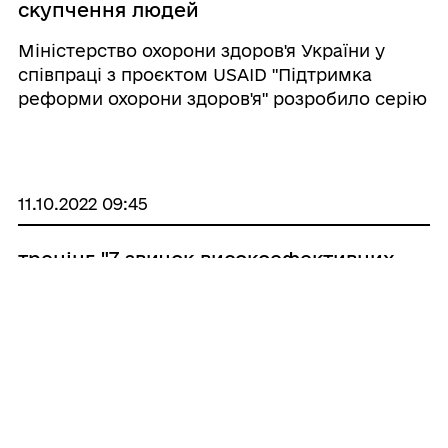
скупчення людей
Міністерство охорони здоров'я України у
співпраці з проєктом USAID "Підтримка
реформи охорони здоров'я" розробило серію
актуальних відеороликів для українців під
час війни. Відеоролик №5
11.10.2022 09:45
тренінг "7 звичок високоефективних
сімей".
5 - 6 жовтня у приміщенні
Великобичківського ліцею відбувся тренінг
"7 звичок високоефективних сімей", який
організували БО "Українська Освітня
Платформа" спільно з Великобичківською
селищною радою. Відкрили семінар