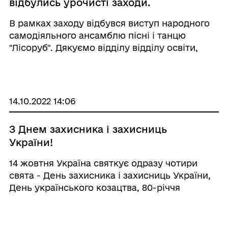
відбулись урочисті заходи.
В рамках заходу відбувся виступ народного
самодіяльного ансамблю пісні і танцю
"Лісоруб". Дякуємо відділу відділу освіти,
культури, молоді та спорту
Великобичківської селищної ради за
організацію урочистостей, а також всім хто
долучився до за ...
14.10.2022 14:06
З Днем захисника і захисниць
України!
14 жовтня Україна святкує одразу чотири
свята - День захисника і захисниць України,
День українського козацтва, 80-річчя
створення УПА та свято Покрови Пресвятої
Богородиці. Саме Пресвята Богородиця
завжди захищала наш народ, надавала і